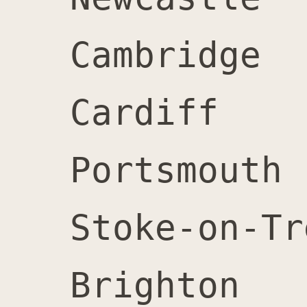
Cambridge		2,300		3,000		5,300		57%

Cardiff			1,900		2,400		4,300		56%

Portsmouth		2,000		2,300		4,300		53%

Stoke-on-Trent		2,100		2,100		4,
Brighton		1,600		2,000		3,600		56%
