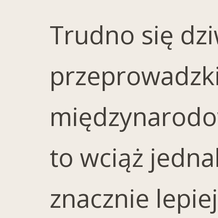
Trudno się dz
przeprowadzki,
międzynarodow
to wciąż jedna
znacznie lepie