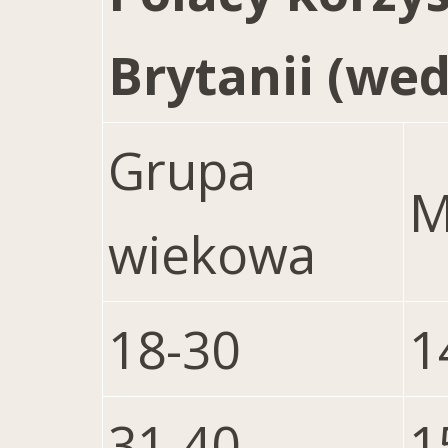
Brytanii (wed
Grupa
M
wiekowa
18-30
1
31-40
1