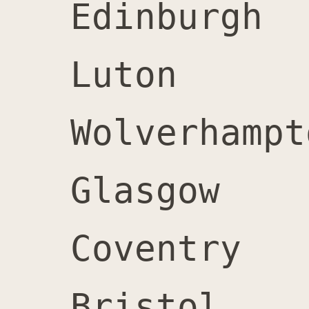
Edinburgh		7,900		9,300		17,200		54%

Luton			7,200		7,800		15,000		52%

Wolverhampton		7,000		7,700		14,700
Glasgow			6,700		7,600		14,300		53%

Coventry		6,700		7,100		13,800		51%

Bristol			6,400		7,000		13,400		52%
