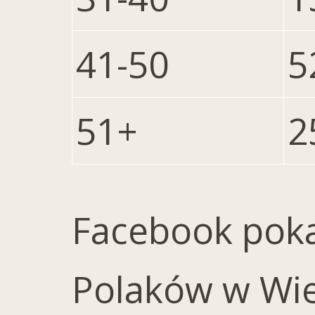
41-50
5
51+
2
Facebook poka
Polaków w Wiel