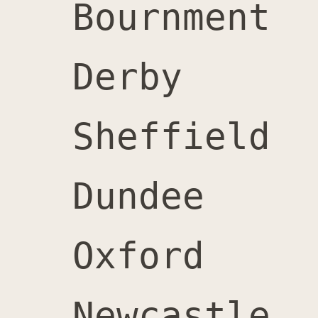
Bournment		3,600		4,400		8,000		55%

Derby			3,600		4,100		7,700		53%

Sheffield		3,100		3,300		6,400		52%

Dundee			3,000		3,400		6,400		53%

Oxford			2,900		3,300		6,200		53%

Newcastle 		2,700		3,100		5,800		52%
