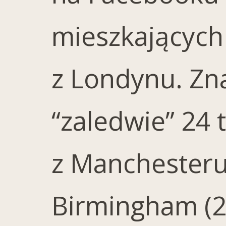
mieszkających 
z Londynu. Zna
“zaledwie” 24 
z Manchesteru 
Birmingham (24