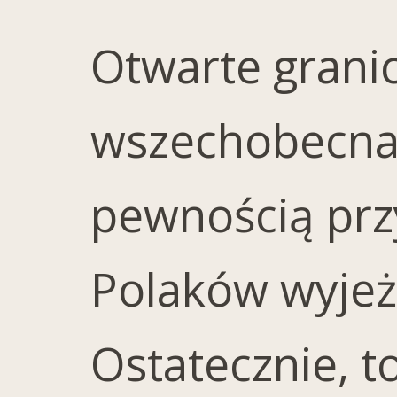
Otwarte granic
wszechobecna 
pewnością przy
Polaków wyjeżd
Ostatecznie, t