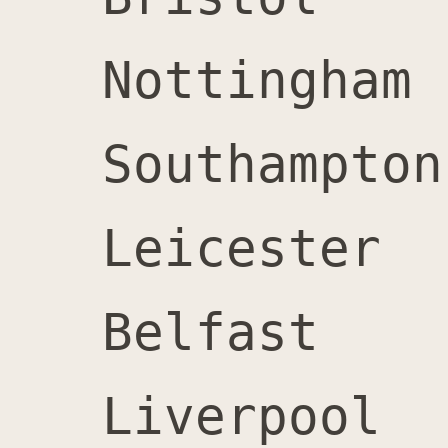
Nottingham		6,100		6,700		12,800		52%

Southampton		6,000		6,500		12,500		52%

Leicester		5,900		6,300		12,200		52%

Belfast			4,700		5,400		10,100		50%

Liverpool		5,000		5,000		10,000		50%
