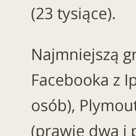
(23 tysiące).
Najmniejszą g
Facebooka z Ip
osób), Plymout
(prawie dwa i p