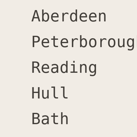
Aberdeen		4,400		4,800		9,200		52%

Peterborough		4,200		4,700		8,900		5
Reading			4,000		4,500		8,500		53%

Hull			4,100		4,100		8,200		50%

Bath			3,700		4,500		8,200		55%
