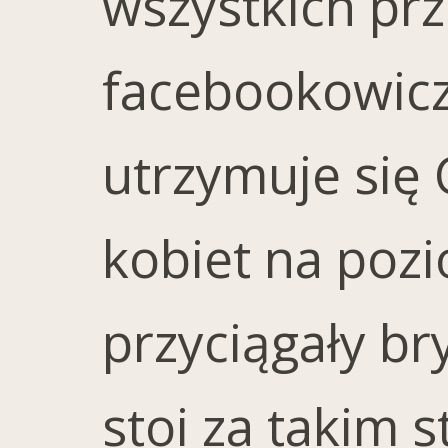
wszystkich pr
facebookowicz
utrzymuje się 
kobiet na pozi
przyciągały br
stoi za takim 