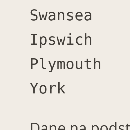
Swansea			1,400		1,700		3,100		55%

Ipswich			1,500		1,600		3,100		52%

Plymouth		1,400		1,500		2,900		52%

Dane na podst