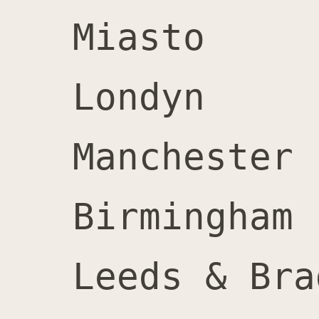
Miasto			Mężczyźni	Kobiety		Ogółem		Odsetek kobiet

Londyn			120,000		120,000		240,000		50%

Manchester		12,000		13,000		25,000		52%

Birmingham		12,000		12,000		24,000		50%

Leeds & Bradford	11,000		12,000