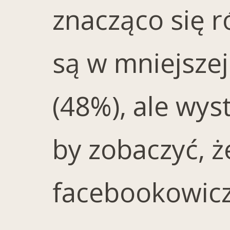
znacząco się r
są w mniejsze
(48%), ale wys
by zobaczyć, ż
facebookowic